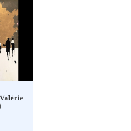
 Valérie
i