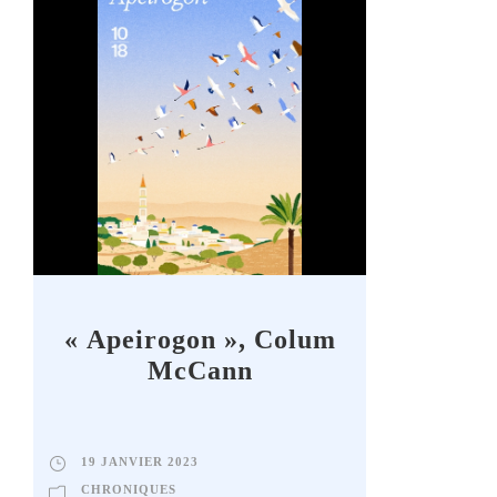
« Apeirogon », Colum
McCann
19 JANVIER 2023
CHRONIQUES